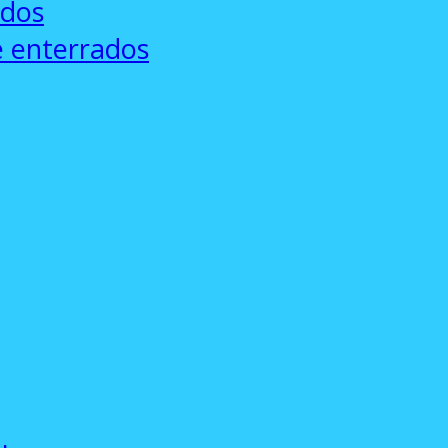
ados
e enterrados