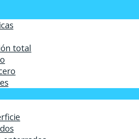
icas
ón total
co
cero
ses
rficie
ados