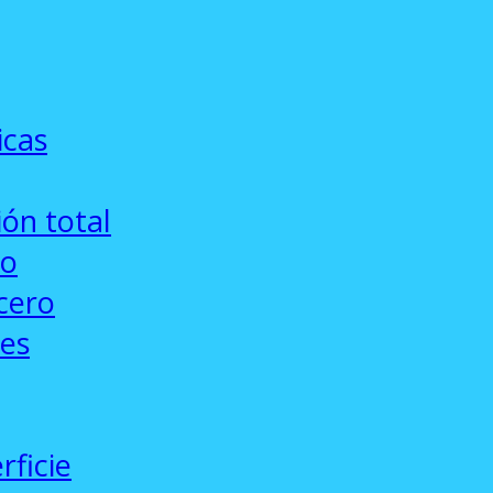
icas
ón total
co
cero
ses
rficie