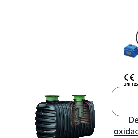
De
oxidac