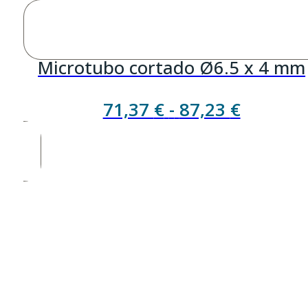
Microtubo cortado Ø6.5 x 4 mm
Rango
71,37
€
-
87,23
€
de
precios:
desde
71,37 €
hasta
87,23 €