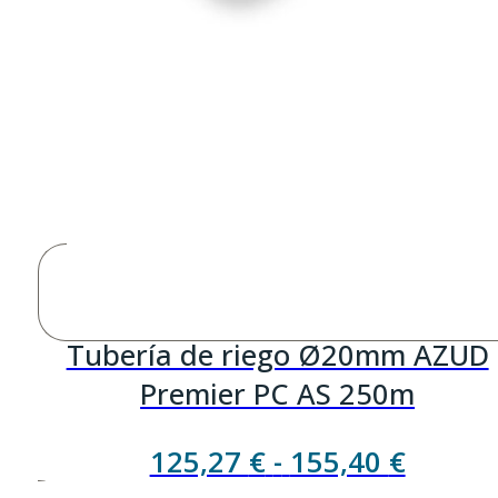
Tubería de riego Ø20mm AZUD
Premier PC AS 250m
Rango
125,27
€
-
155,40
€