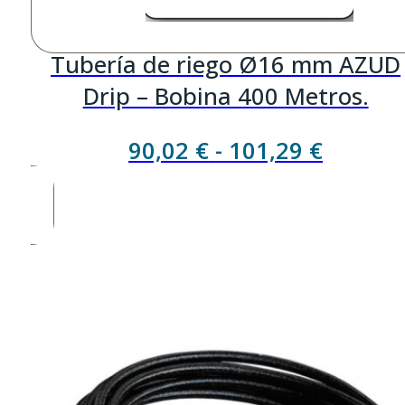
Tubería de riego Ø16 mm AZUD
Drip – Bobina 400 Metros.
Rango
90,02
€
-
101,29
€
de
precios
desde
90,02 €
hasta
101,29 