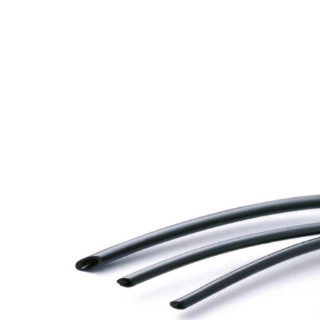
226,26 