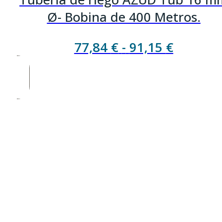
Ø- Bobina de 400 Metros.
Rango
77,84
€
-
91,15
€
de
precios:
desde
77,84 €
hasta
91,15 €