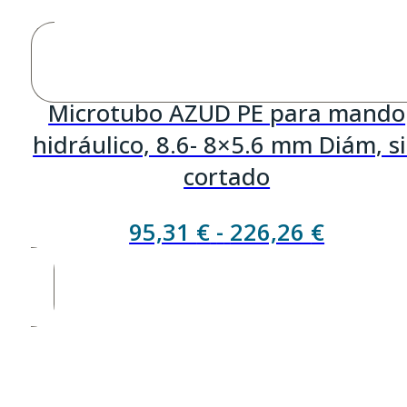
Microtubo AZUD PE para mando
hidráulico, 8.6- 8×5.6 mm Diám, s
cortado
Rango
95,31
€
-
226,26
€
de
precios
desde
95,31 €
hasta