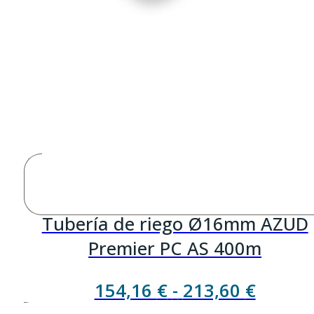
Tubería de riego Ø16mm AZUD
Premier PC AS 400m
Rango
154,16
€
-
213,60
€