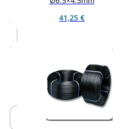
Ø6.5×4.5mm
41,25
€