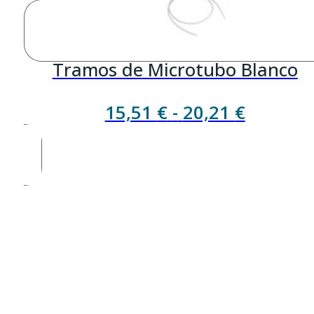
popula
Tramos de Microtubo Blanco
Rango
15,51
€
-
20,21
€
de
precios:
desde
15,51 €
hasta
20,21 €