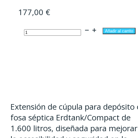
177,00
€
Extensión
Añadir al carrito
cúpula
fosa
Anaerobix
1.600
litros
cantidad
Extensión de cúpula para depósito 
fosa séptica Erdtank/Compact de
1.600 litros, diseñada para mejorar