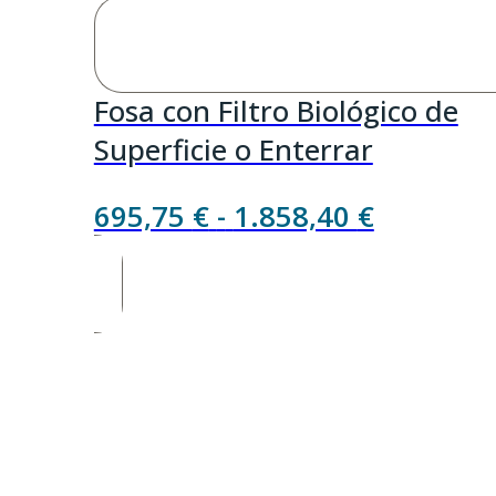
Fosa con Filtro Biológico de
Superficie o Enterrar
Rango
695,75
€
-
1.858,40
€
de
precios:
desde
695,75 €
hasta
1.858,40