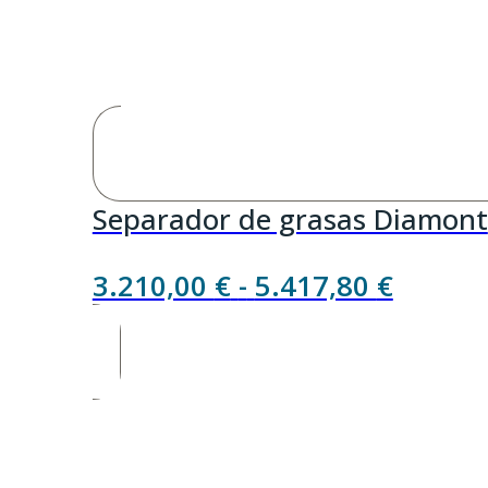
Separador de grasas Diamont
Rango
3.210,00
€
-
5.417,80
€
de
precios
desde
3.210,
hasta