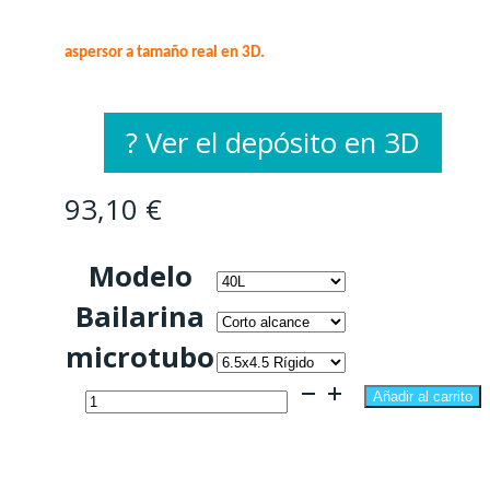
aspersor a tamaño real en 3D.
? Ver el depósito en 3D
93,10
€
Modelo
Bailarina
microtubo
Microaspersor
Añadir al carrito
completo
estándar