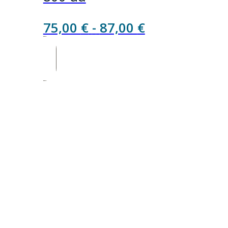
Rango
75,00
€
-
87,00
€
de
precios:
desde
75,00 €
hasta
87,00 €