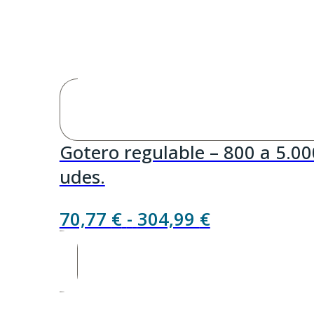
Gotero regulable – 800 a 5.00
udes.
Rango
70,77
€
-
304,99
€
de
precios:
desde