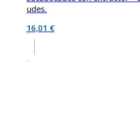
udes.
16,01
€