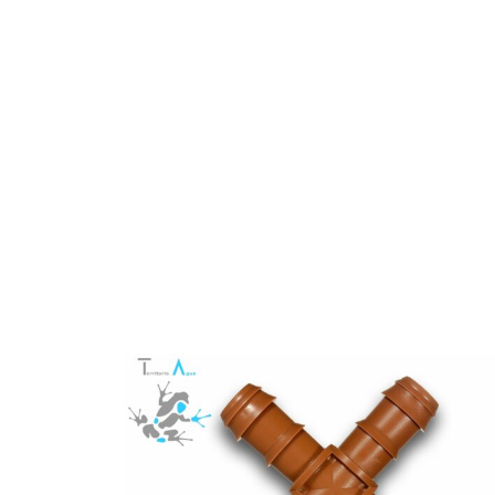
80,26 €
hasta
82,28 €