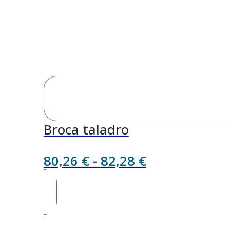
Broca taladro
Rango
80,26
€
-
82,28
€
de
precios:
desde