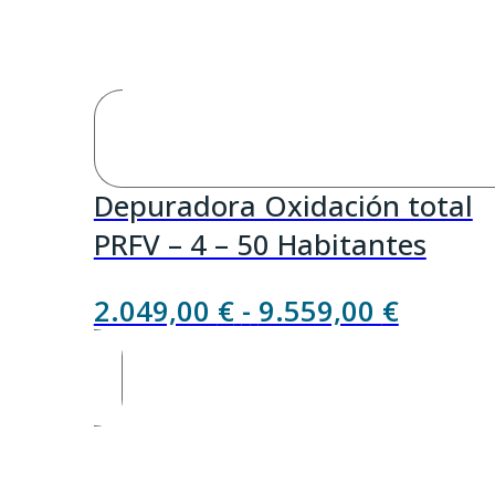
Depuradora Oxidación total
PRFV – 4 – 50 Habitantes
Rango
2.049,00
€
-
9.559,00
€
de
precios
desde
2.049,