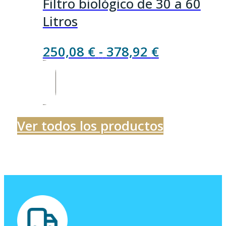
Filtro biológico de 30 a 60
Litros
Rango
250,08
€
-
378,92
€
de
precios:
desde
250,08 €
Ver todos los productos
hasta
378,92 €