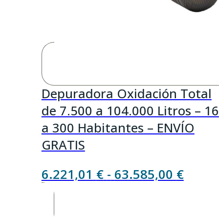
Depuradora Oxidación Total
de 7.500 a 104.000 Litros – 16
a 300 Habitantes – ENVÍO
GRATIS
Rang
6.221,01
€
-
63.585,00
€
de
precio