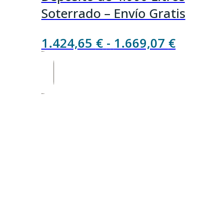
Soterrado – Envío Gratis
Rango
1.424,65
€
-
1.669,07
€
de
precios
desde
1.424,
hasta
1.669,