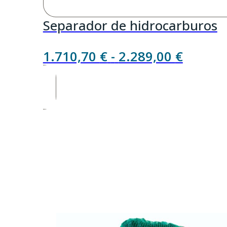
Separador de hidrocarburos
Rango
1.710,70
€
-
2.289,00
€
de
precios
desde
1.710,
hasta
2.289,