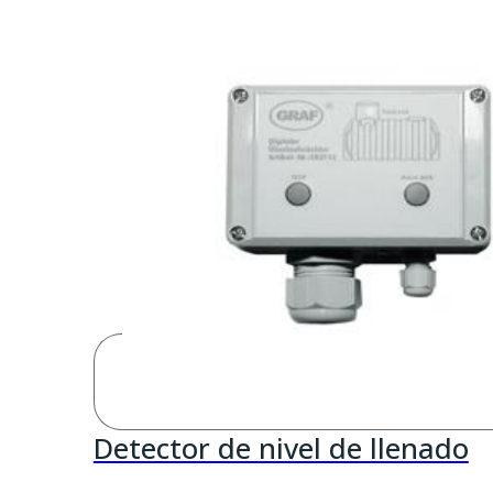
hasta
9.559,
Detector de nivel de llenado