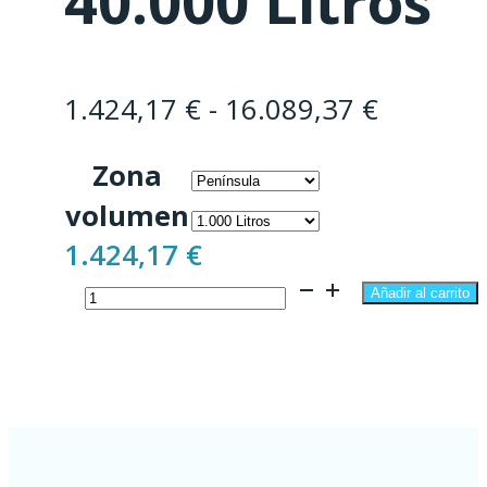
40.000 Litros
Rango
1.424,17
€
-
16.089,37
€
de
Zona
precios:
volumen
desde
1.424,17
€
1.424,17
Depuradora
hasta
Añadir al carrito
de
16.089,
oxidación
total
1.000
-