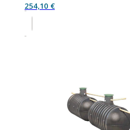
254,10
€