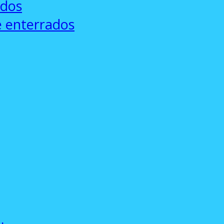
ados
e enterrados