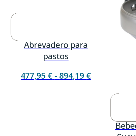
Abrevadero para
pastos
Rango
477,95
€
-
894,19
€
de
precios:
desde
477,95 €
Bebe
hasta