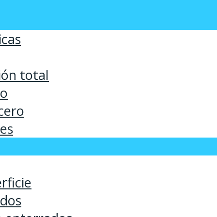
icas
ón total
co
cero
ses
rficie
ados