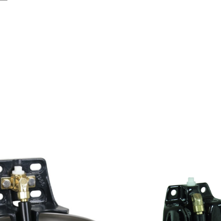
nado
aridad