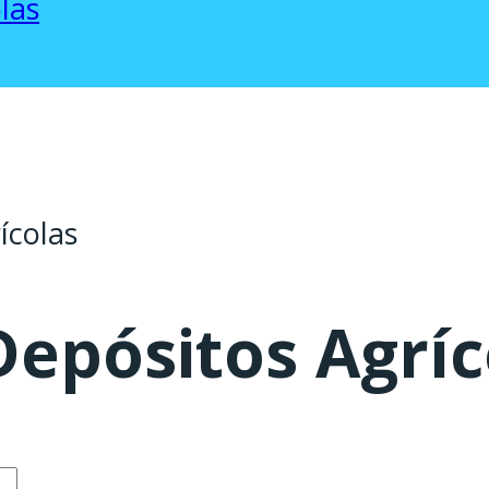
las
ícolas
epósitos Agríc