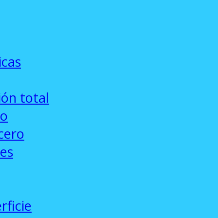
icas
ón total
co
cero
ses
rficie