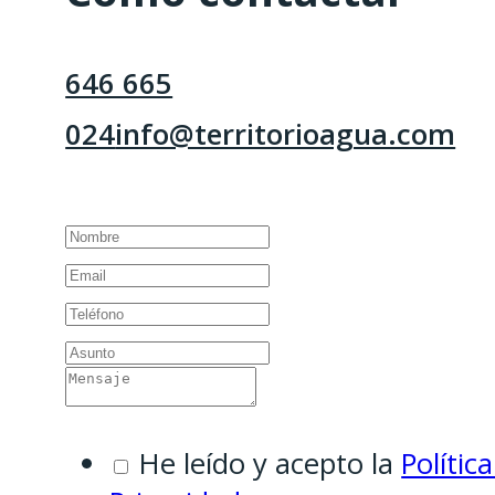
646 665
024
info@territorioagua.com
He leído y acepto la
Polític