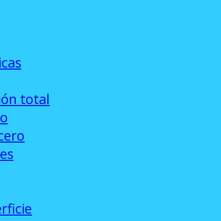
icas
ón total
co
cero
ses
rficie