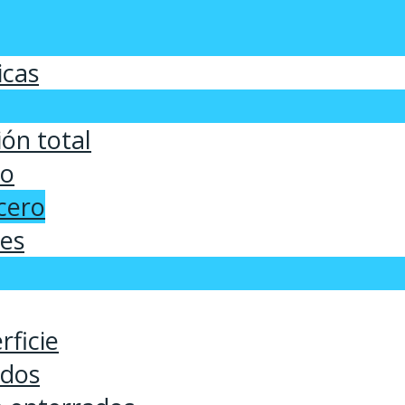
icas
ón total
co
cero
ses
rficie
ados