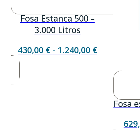
Fosa Estanca 500 –
3.000 Litros
Rango
430,00
€
-
1.240,00
€
de
precios:
desde
430,00 €
Fosa e
hasta
1.240,00 €
629