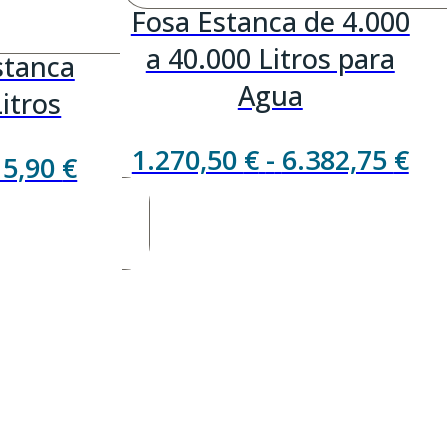
Fosa Estanca de 4.000
a 40.000 Litros para
stanca
Agua
itros
Ra
1.270,50
€
-
6.382,75
€
Rango
15,90
€
de
de
pre
precios:
de
desde
1.2
407,27 €
ha
hasta
6.3
13.115,90 €