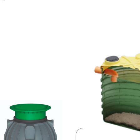
enado
laridad