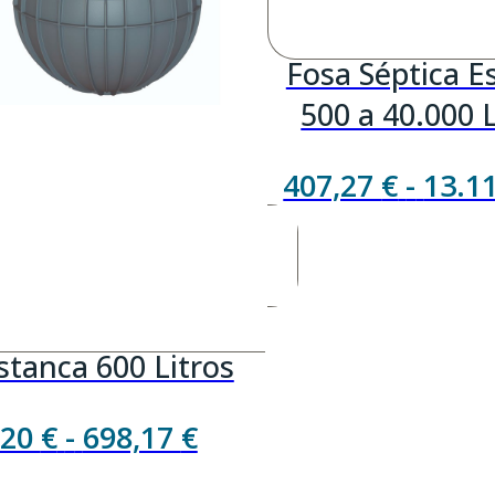
Fosa Séptica E
500 a 40.000 L
407,27
€
-
13.1
stanca 600 Litros
Rango
,20
€
-
698,17
€
de