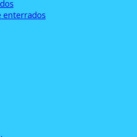
ados
e enterrados