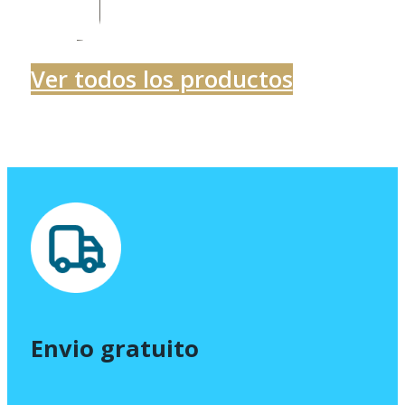
precios:
desde
649,00 €
Ver todos los productos
hasta
720,16 €
Envio gratuito