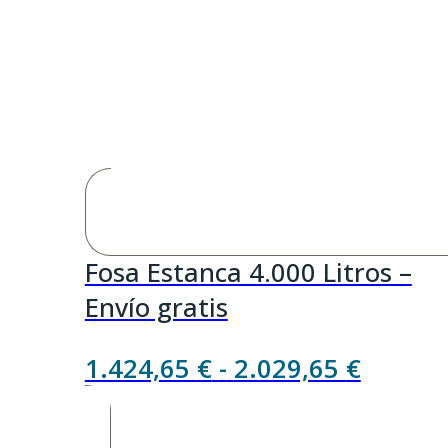
Fosa Estanca 4.000 Litros –
Envío gratis
Rango
1.424,65
€
-
2.029,65
€
de
precios