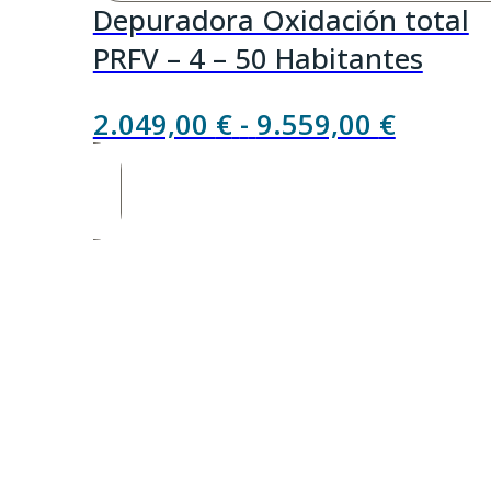
Depuradora Oxidación total
PRFV – 4 – 50 Habitantes
Rango
2.049,00
€
-
9.559,00
€
de
precios
desde
2.049,
hasta
9.559,