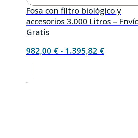
Fosa con filtro biológico y
accesorios 3.000 Litros – Enví
Gratis
Rango
982,00
€
-
1.395,82
€
de
precios:
desde
982,00 €
hasta
1.395,82