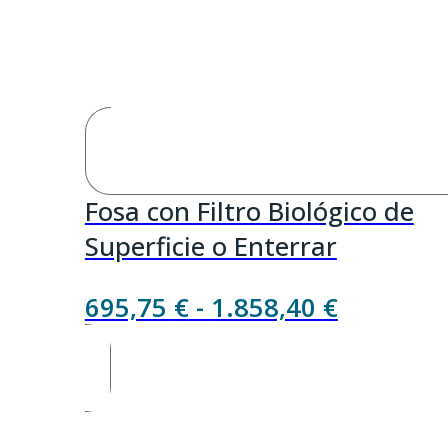
Fosa con Filtro Biológico de
Superficie o Enterrar
Rango
695,75
€
-
1.858,40
€
de
precios:
desde
695,75 €