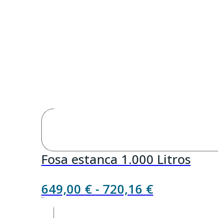
Fosa estanca 1.000 Litros
Rango
649,00
€
-
720,16
€
de