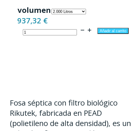
de
volumen
precios:
937,32
€
desde
Fosa
937,32 €
Añadir al carrito
con
hasta
Filtro
1.260,00 €
Biológico
2.000
y
3.000
Litros
Fosa séptica con filtro biológico
cantidad
Rikutek, fabricada en PEAD
(polietileno de alta densidad), es u