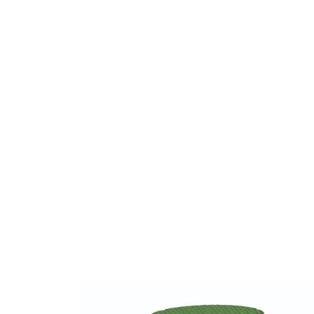
hasta
698,17 €