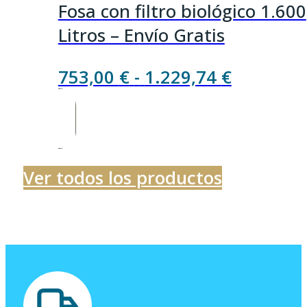
Fosa con filtro biológico 1.600
Litros – Envío Gratis
Rango
753,00
€
-
1.229,74
€
de
precios:
desde
753,00 €
Ver todos los productos
hasta
1.229,74