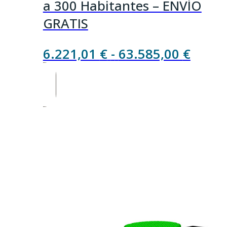
a 300 Habitantes – ENVÍO
GRATIS
Rang
6.221,01
€
-
63.585,00
€
de
precio
desde
6.221
hasta
63.58