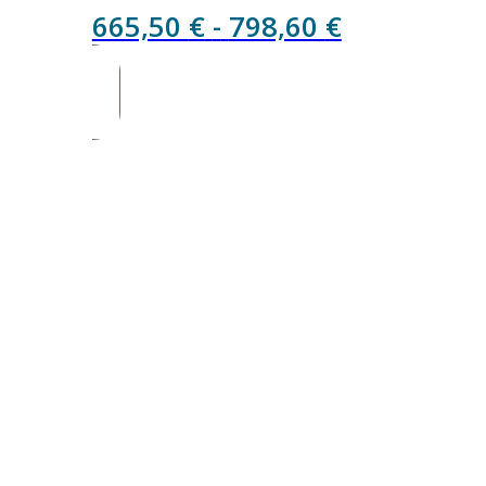
Rango
665,50
€
-
798,60
€
de
precios:
desde
665,50 €
hasta
798,60 €