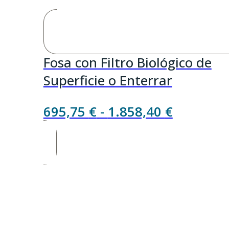
Fosa con Filtro Biológico de
Superficie o Enterrar
Rango
695,75
€
-
1.858,40
€
de
precios:
desde
695,75 €
hasta
1.858,40