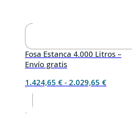
Fosa Estanca 4.000 Litros –
Envío gratis
Rango
1.424,65
€
-
2.029,65
€
de
precios
desde
1.424,