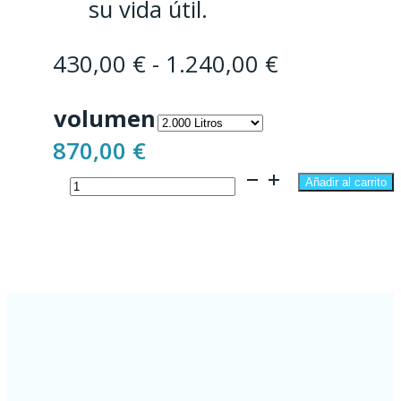
su vida útil.
Rango
430,00
€
-
1.240,00
€
de
volumen
precios:
870,00
€
desde
Fosa
430,00 €
Añadir al carrito
Estanca
hasta
500
1.240,00 €
-
3.000
Litros
cantidad