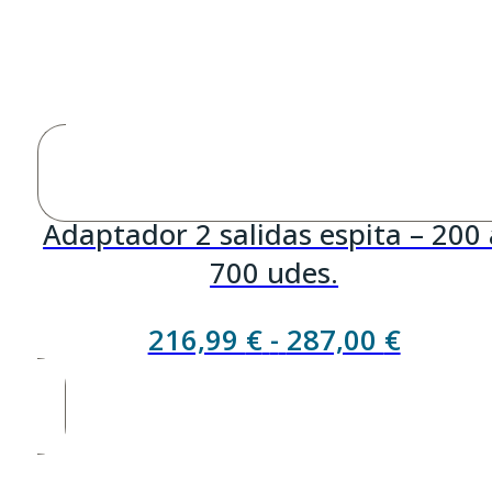
Adaptador 2 salidas espita – 200 
700 udes.
Rango
216,99
€
-
287,00
€
de
precios
desde