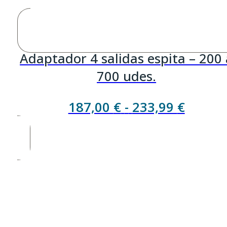
Adaptador 4 salidas espita – 200 
700 udes.
Rango
187,00
€
-
233,99
€
de
precios
desde
187,00
hasta
233,99