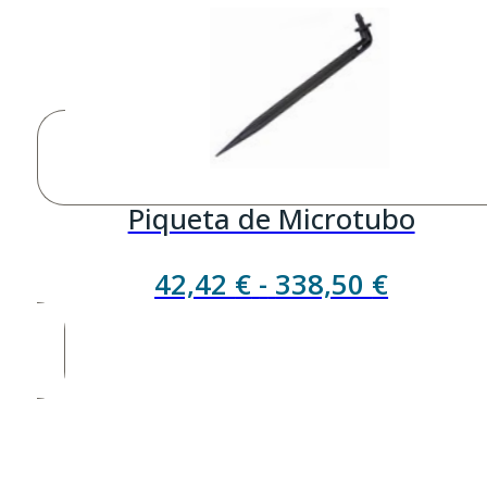
42,11 €
hasta
95,02 €
Piqueta de Microtubo
Rango
42,42
€
-
338,50
€
de
precios
desde
42,42 €
hasta