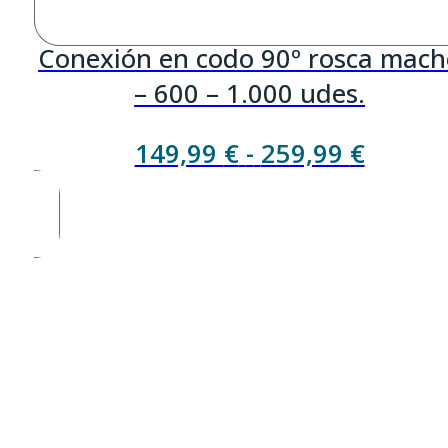
Conexión en codo 90º rosca mach
– 600 – 1.000 udes.
Rango
149,99
€
-
259,99
€
de
precios
desde
149,99
hasta
259,99