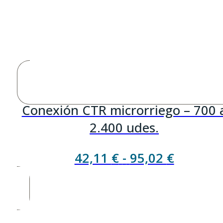
Conexión CTR microrriego – 700 
2.400 udes.
Rango
42,11
€
-
95,02
€
de
precios:
desde