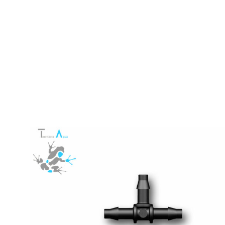
216,99
hasta
287,00