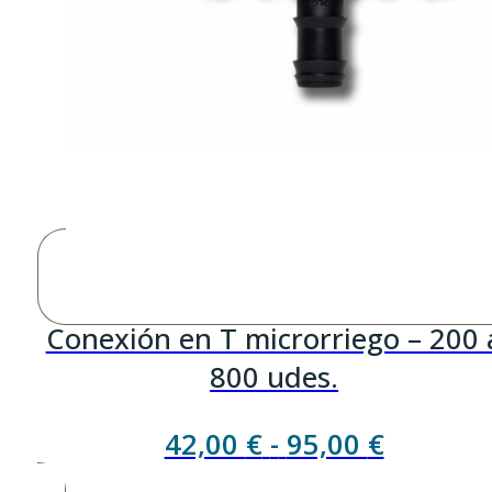
Conexión en T microrriego – 200 
800 udes.
Rango
42,00
€
-
95,00
€
de