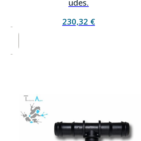
udes.
230,32
€