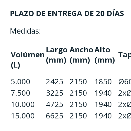
PLAZO DE ENTREGA DE 20 DÍAS
Medidas:
Largo
Ancho
Alto
Volúmen
Ta
(mm)
(mm)
(mm)
(L)
5.000
2425
2150
1850
Ø6
7.500
3225
2150
1940
2x
10.000
4725
2150
1940
2x
15.000
6625
2150
1940
2x