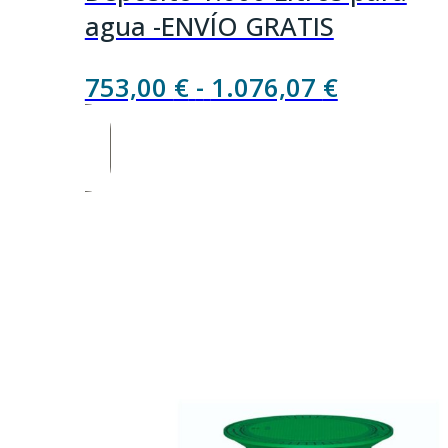
agua -ENVÍO GRATIS
Rango
753,00
€
-
1.076,07
€
de
precios:
desde
753,00 €
hasta
1.076,07