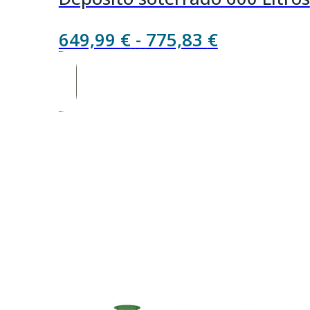
Rango
649,99
€
-
775,83
€
de
precios:
desde
649,99 €
hasta
775,83 €