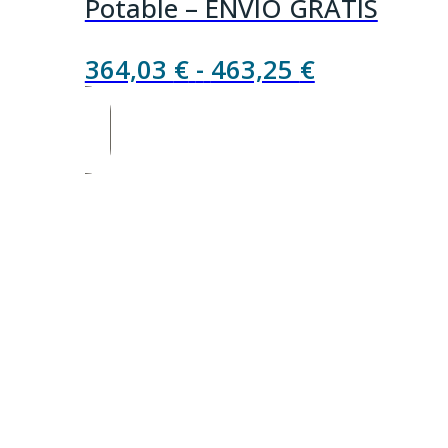
Potable – ENVÍO GRATIS
Rango
364,03
€
-
463,25
€
de
precios:
desde
364,03 €
hasta
463,25 €