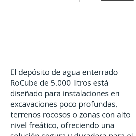
de
hasta
Poca
8.084,48 
Profundidad
de
5.000
a
15.000
El depósito de agua enterrado
L
RoCube de 5.000 litros está
cantidad
diseñado para instalaciones en
excavaciones poco profundas,
terrenos rocosos o zonas con alto
nivel freático, ofreciendo una
solución segura y duradera para el