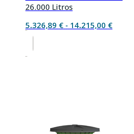
26.000 Litros
Rang
5.326,89
€
-
14.215,00
€
de
precio
desde
5.326
hasta
14.21