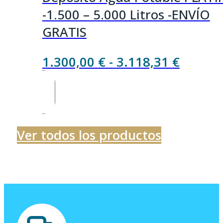
-1.500 – 5.000 Litros -ENVÍO
GRATIS
Rango
1.300,00
€
-
3.118,31
€
de
precios
desde
1.300,
Ver todos los productos
hasta
3.118,