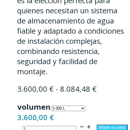
es la elección perfecta para
quienes necesitan un sistema
de almacenamiento de agua
fiable y adaptado a condiciones
de instalación complejas,
combinando resistencia,
seguridad y facilidad de
montaje.
Rango
3.600,00
€
-
8.084,48
€
de
volumen
precios:
3.600,00
€
desde
Depósito
3.600,00 
Añadir al carrito