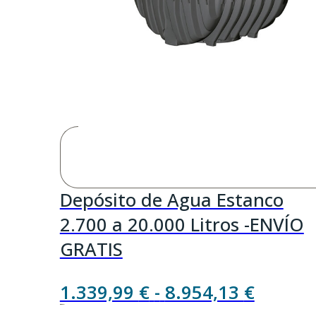
Depósito de Agua Estanco
2.700 a 20.000 Litros -ENVÍO
GRATIS
Rango
1.339,99
€
-
8.954,13
€