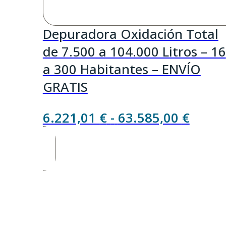
Depuradora Oxidación Total
de 7.500 a 104.000 Litros – 16
a 300 Habitantes – ENVÍO
GRATIS
Rang
6.221,01
€
-
63.585,00
€
de
precio
desde
6.221
hasta
63.58