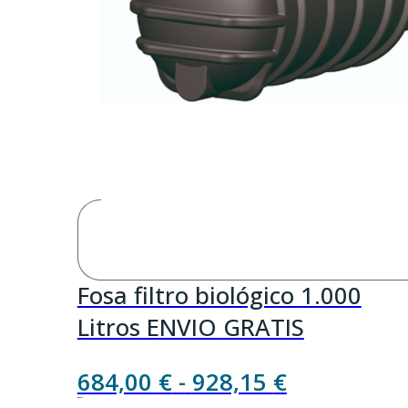
Fosa filtro biológico 1.000
Litros ENVIO GRATIS
Rango
684,00
€
-
928,15
€