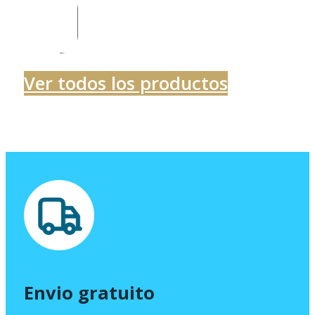
de
precios:
desde
684,00 €
Ver todos los productos
hasta
928,15 €
Envio gratuito