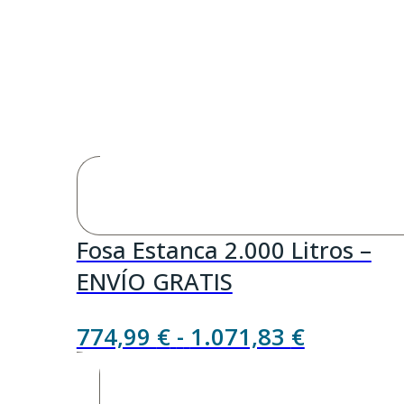
Fosa Estanca 2.000 Litros –
ENVÍO GRATIS
Rango
774,99
€
-
1.071,83
€
de
precios: