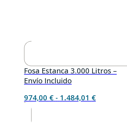
Fosa Estanca 3.000 Litros –
Envío Incluido
Rango
974,00
€
-
1.484,01
€
de
precios: