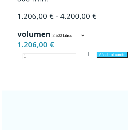
Rango
1.206,00
€
-
4.200,00
€
de
volumen
precios:
1.206,00
€
desde
Fosa
1.206,00 
Añadir al carrito
Séptica
hasta
Plana
4.200,00 
2.500
-
10.000
Litros
cantidad