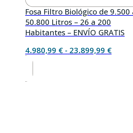
Fosa Filtro Biológico de 9.500
50.800 Litros – 26 a 200
Habitantes – ENVÍO GRATIS
Rang
4.980,99
€
-
23.899,99
€
de
precio
desde
4.980
hasta
23.89