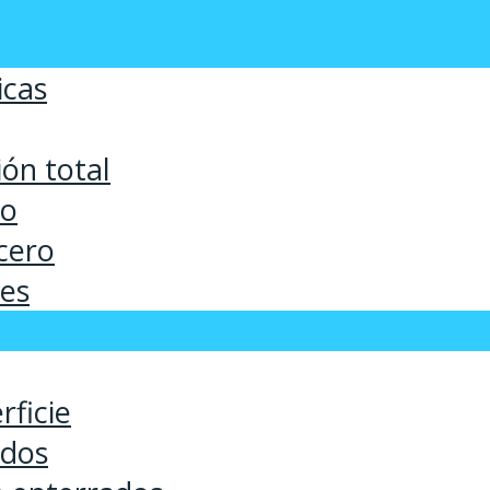
icas
ón total
co
cero
ses
rficie
ados