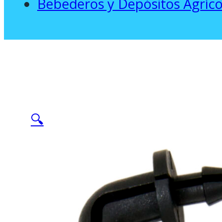
Bebederos y Depósitos Agríco
🔍