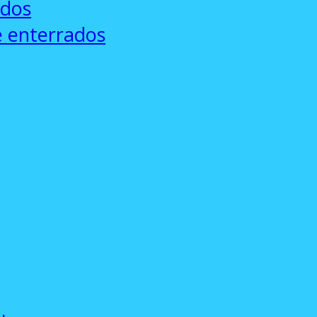
ados
e enterrados