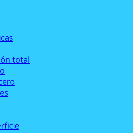
icas
ón total
co
cero
ses
rficie