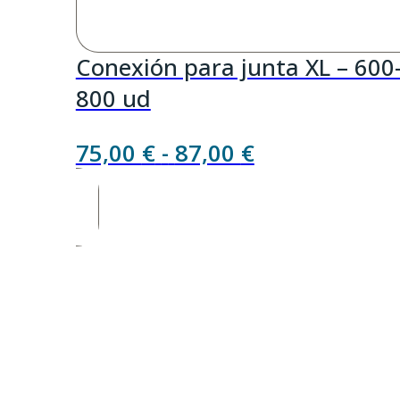
Conexión para junta XL – 600
800 ud
Rango
75,00
€
-
87,00
€
de
precios:
desde
75,00 €
hasta
87,00 €