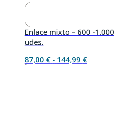
Enlace mixto – 600 -1.000
udes.
Rango
87,00
€
-
144,99
€
de
precios:
desde
87,00 €
hasta
144,99 €