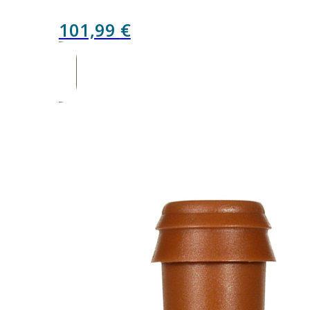
101,99
€