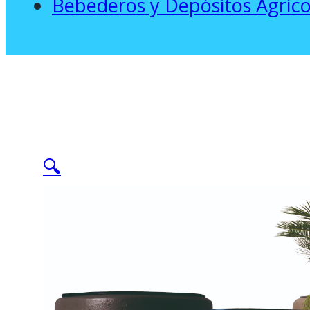
Bebederos y Depósitos Agríco
🔍