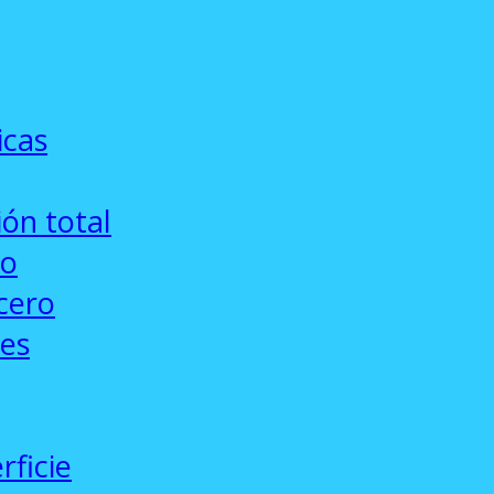
icas
ón total
co
cero
ses
rficie