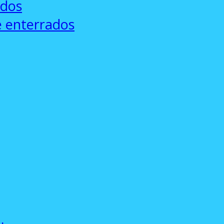
ados
e enterrados