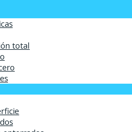
icas
ón total
co
cero
ses
rficie
ados