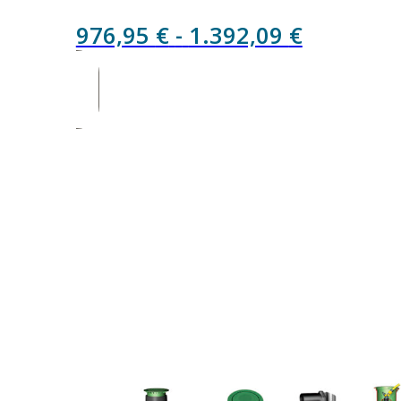
Rango
976,95
€
-
1.392,09
€
de
precios:
desde
976,95 €
hasta
1.392,09