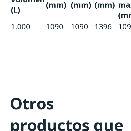
(mm)
(mm)
(mm)
ma
(L)
(m
1.000
1090
1090
1396
10
Otros
productos que