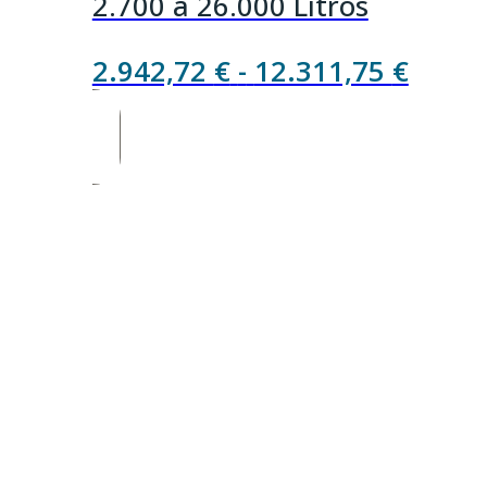
2.700 a 26.000 Litros
Rang
2.942,72
€
-
12.311,75
€
de
precio
desde
2.942
hasta
12.31