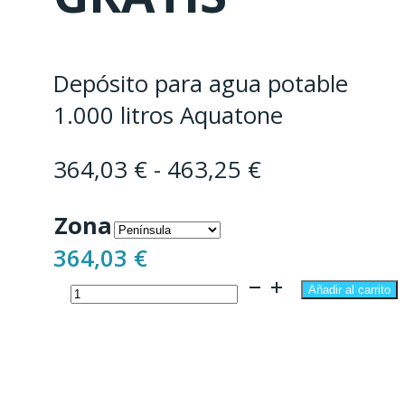
Depósito para agua potable
1.000 litros Aquatone
Rango
364,03
€
-
463,25
€
de
Zona
precios:
364,03
€
desde
Depósito
364,03 €
Añadir al carrito
de
hasta
1.000
463,25 €
Litros