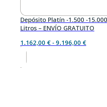
Depósito Platín -1.500 -15.00
Litros – ENVÍO GRATUITO
Rango
1.162,00
€
-
9.196,00
€
de
precios
desde
1.162,
hasta
9.196,