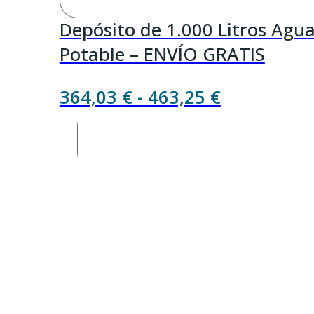
Depósito de 1.000 Litros Agu
Potable – ENVÍO GRATIS
Rango
364,03
€
-
463,25
€
de
precios:
desde
364,03 €
hasta
463,25 €