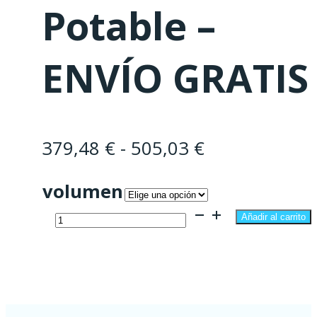
Potable –
ENVÍO GRATIS
Rango
379,48
€
-
505,03
€
de
volumen
precios:
Depósito
desde
Añadir al carrito
500
379,48 €
-
hasta
750
505,03 €
y