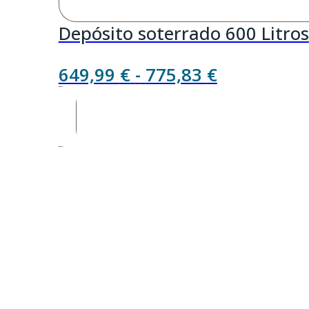
Depósito soterrado 600 Litros
Rango
649,99
€
-
775,83
€
de
precios:
desde
649,99 €
hasta
775,83 €