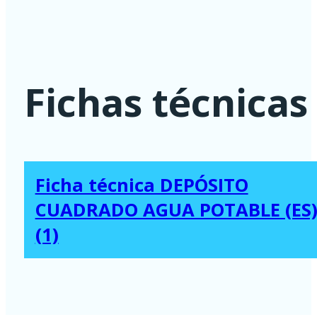
1000
Litros
Agua
Fichas técnicas
Potable
-
ENVÍO
GRATIS
Ficha técnica DEPÓSITO
cantidad
CUADRADO AGUA POTABLE (ES
(1)