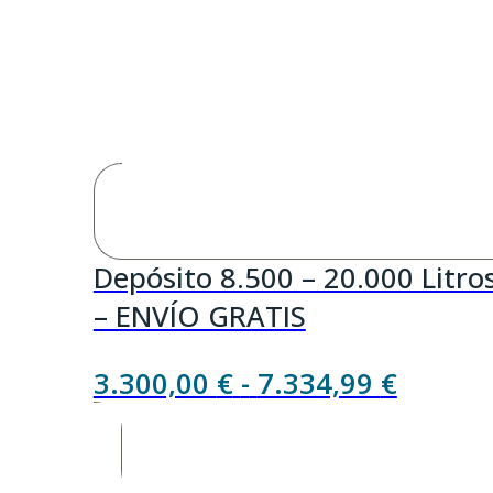
Depósito 8.500 – 20.000 Litro
– ENVÍO GRATIS
Rango
3.300,00
€
-
7.334,99
€
de
precios