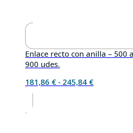
Enlace recto con anilla – 500 
900 udes.
Rango
181,86
€
-
245,84
€
de
precios:
desde
181,86 €