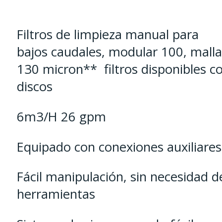
-
1"BSP
Filtros de limpieza manual para
-
bajos caudales, modular 100, malla
Discos
130 micron** filtros disponibles c
-
discos
Malla
6m3/H 26 gpm
cantidad
Equipado con conexiones auxiliares
Fácil manipulación, sin necesidad d
herramientas