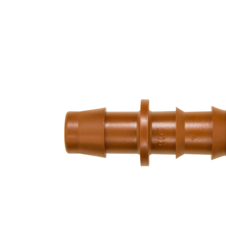
hasta
245,84 €