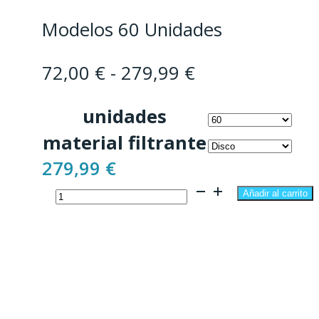
Modelos 60 Unidades
Rango
72,00
€
-
279,99
€
de
unidades
precios:
material filtrante
desde
279,99
€
72,00 €
Filtros
hasta
Añadir al carrito
de
279,99 €
limpieza
manual
modular
100