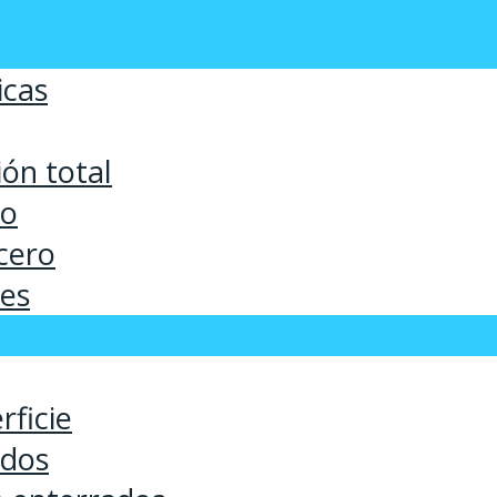
icas
ón total
co
cero
ses
rficie
ados