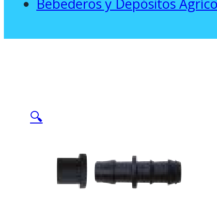
Bebederos y Depósitos Agríco
🔍