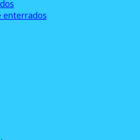
ados
e enterrados