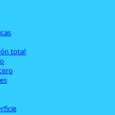
icas
ón total
co
cero
ses
rficie