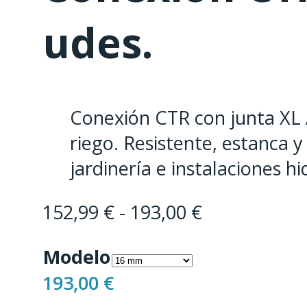
udes.
Conexión CTR con junta XL 
riego. Resistente, estanca y 
jardinería e instalaciones h
Rango
152,99
€
-
193,00
€
de
Modelo
precios:
193,00
€
desde