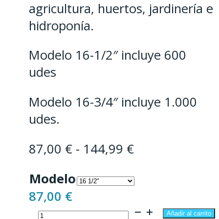
agricultura, huertos, jardinería e
hidroponía.
Modelo 16-1/2″ incluye 600
udes
Modelo 16-3/4″ incluye 1.000
udes.
Rango
87,00
€
-
144,99
€
de
Modelo
precios:
87,00
€
desde
Enlace
87,00 €
Añadir al carrito