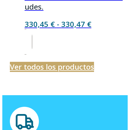
udes.
Rango
330,45
€
-
330,47
€
de
precios:
desde
330,45 €
Ver todos los productos
hasta
330,47 €