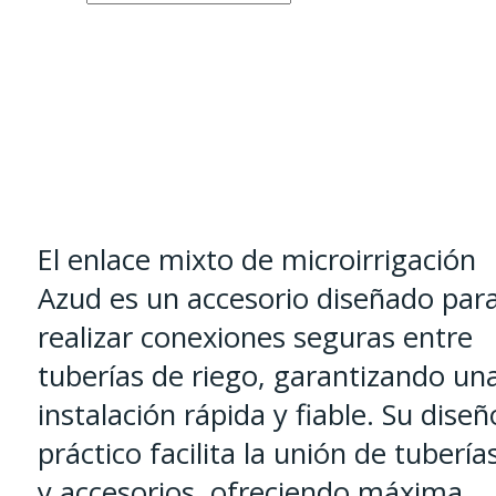
mixto
hasta
-
144,99 €
600
-1.000
udes.
cantidad
El enlace mixto de microirrigación
Azud es un accesorio diseñado par
realizar conexiones seguras entre
tuberías de riego, garantizando un
instalación rápida y fiable. Su diseñ
práctico facilita la unión de tubería
y accesorios, ofreciendo máxima