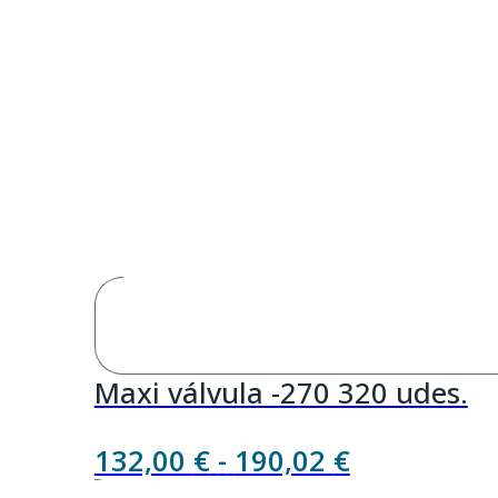
Maxi válvula -270 320 udes.
Rango
132,00
€
-
190,02
€