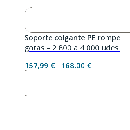
Soporte colgante PE rompe
gotas – 2.800 a 4.000 udes.
Rango
157,99
€
-
168,00
€
de
precios:
desde
157,99 €
hasta
168,00 €