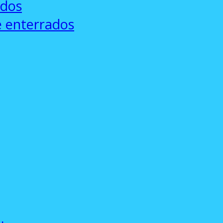
ados
e enterrados