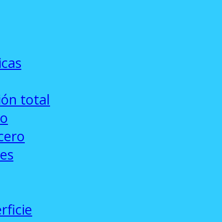
icas
ón total
co
cero
ses
rficie