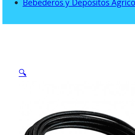
Bebederos y Depósitos Agríco
🔍