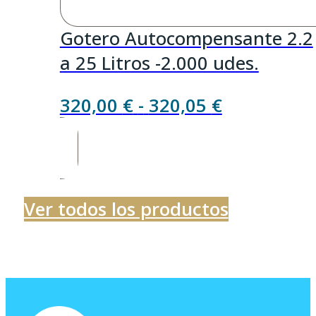
Gotero Autocompensante 2.2
a 25 Litros -2.000 udes.
Rango
320,00
€
-
320,05
€
de
precios:
desde
320,00 €
Ver todos los productos
hasta
320,05 €