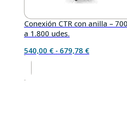
Conexión CTR con anilla – 70
a 1.800 udes.
Rango
540,00
€
-
679,78
€
de
precios:
desde
540,00 €
hasta
679,78 €