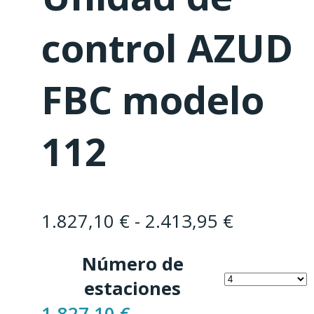
control AZUD
FBC modelo
112
Rango
1.827,10
€
-
2.413,95
€
de
Número de
precios:
estaciones
desde
1.827,10
€