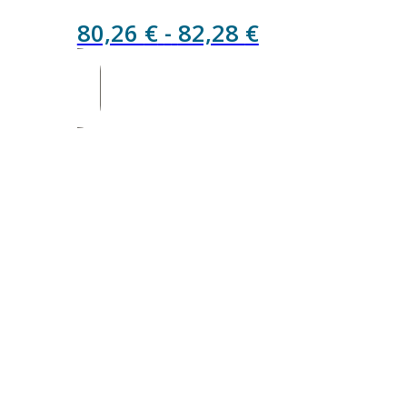
Rango
80,26
€
-
82,28
€
de
precios:
desde
80,26 €
hasta
82,28 €