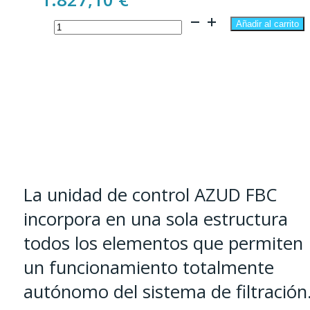
1.827,10 
Unidad
hasta
Añadir al carrito
de
2.413,95 
control
AZUD
FBC
modelo
112
cantidad
La unidad de control AZUD FBC
incorpora en una sola estructura
todos los elementos que permiten
un funcionamiento totalmente
autónomo del sistema de filtración