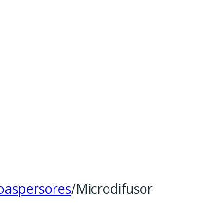
oaspersores
/
Microdifusor