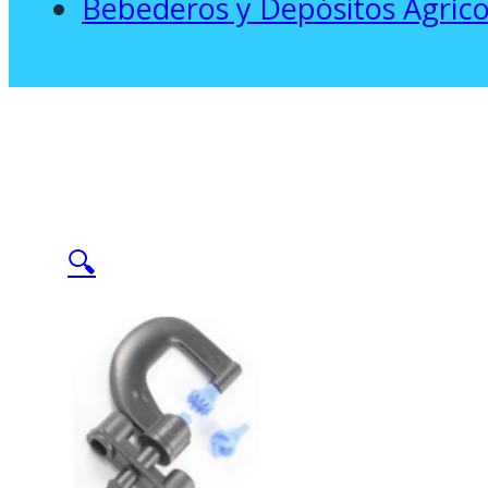
Bebederos y Depósitos Agríco
🔍