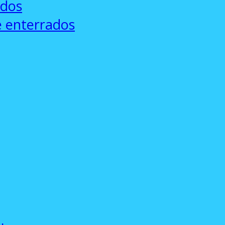
ados
e enterrados