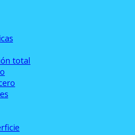
icas
ón total
co
cero
ses
rficie