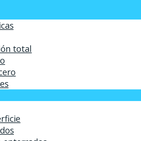
icas
ón total
co
cero
ses
rficie
ados