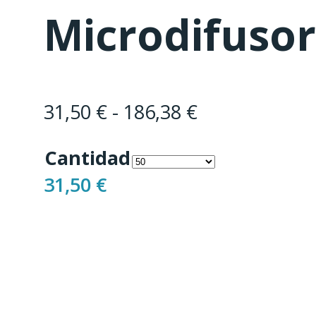
Microdifuso
Rango
31,50
€
-
186,38
€
de
Cantidad
precios:
31,50
€
desde
31,50 €
hasta
186,38 €