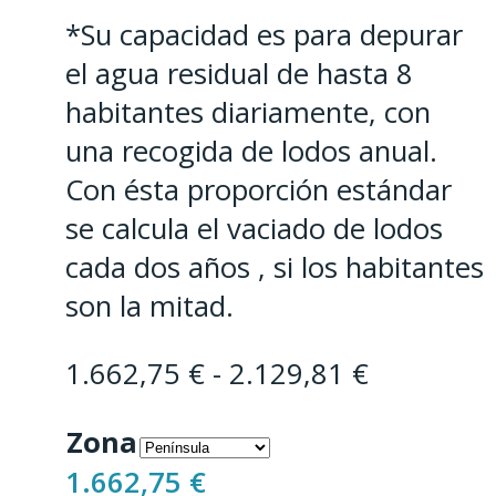
*Su capacidad es para depurar
el agua residual de hasta 8
habitantes diariamente, con
una recogida de lodos anual.
Con ésta proporción estándar
se calcula el vaciado de lodos
cada dos años , si los habitantes
son la mitad.
Rango
1.662,75
€
-
2.129,81
€
de
Zona
precios:
1.662,75
€
desde