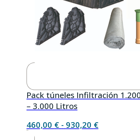
Pack túneles Infiltración 1.20
– 3.000 Litros
Rango
460,00
€
-
930,20
€
de