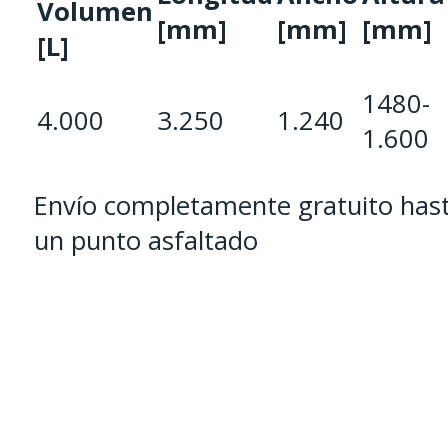
Volumen
[mm]
[mm]
[mm]
[L]
1480-
4.000
3.250
1.240
1.600
Envío completamente gratuito has
un punto asfaltado