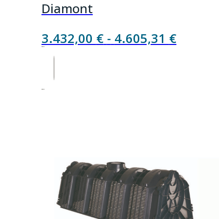
Diamont
Rango
3.432,00
€
-
4.605,31
€
de
precios
desde
3.432,
hasta
4.605,