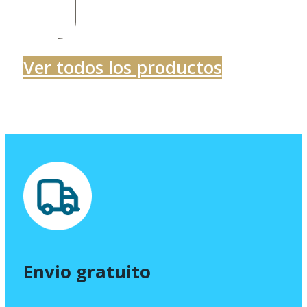
precios:
desde
460,00 €
Ver todos los productos
hasta
930,20 €
Envio gratuito