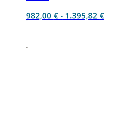
Rango
982,00
€
-
1.395,82
€
de
precios:
desde
982,00 €
hasta
1.395,82