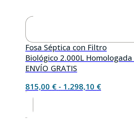
Fosa Séptica con Filtro
Biológico 2.000L Homologada
ENVÍO GRATIS
Rango
815,00
€
-
1.298,10
€
de
precios:
desde
815,00 €