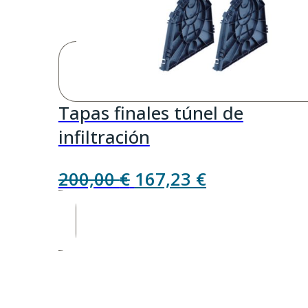
Tapas finales túnel de
infiltración
El
El
200,00
€
167,23
€
precio
precio
original
actual
era:
es:
200,00 €.
167,23 €.