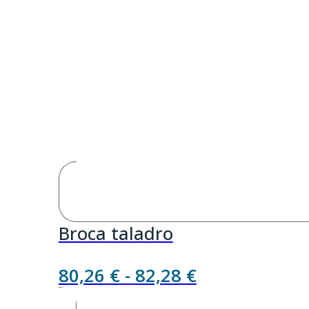
Broca taladro
Rango
80,26
€
-
82,28
€
de