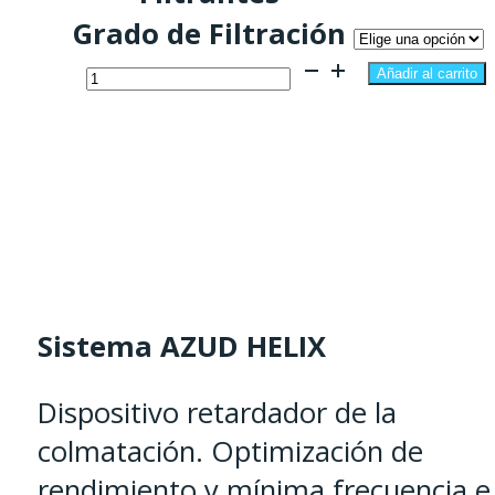
Grado de Filtración
1.671,01 €
Filtro
Añadir al carrito
de
limpieza
manual
Helix
-
Abrazadera
acero
Sistema AZUD HELIX
inox
Dispositivo retardador de la
cantidad
colmatación. Optimización de
rendimiento y mínima frecuencia e