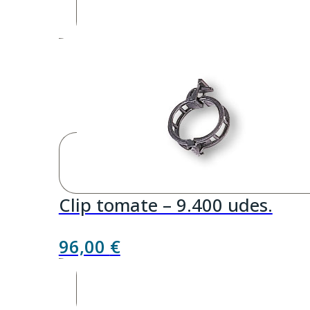
precios:
desde
80,26 €
hasta
82,28 €
Clip tomate – 9.400 udes.
96,00
€