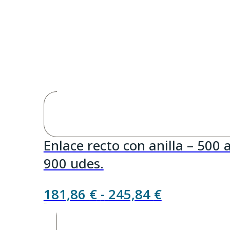
Enlace recto con anilla – 500 
900 udes.
Rango
181,86
€
-
245,84
€
de
precios: