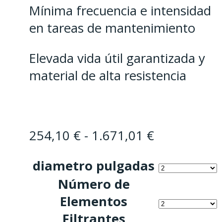
Mínima frecuencia e intensidad
en tareas de mantenimiento
Elevada vida útil garantizada y
material de alta resistencia
Rango
254,10
€
-
1.671,01
€
de
diametro pulgadas
precios:
Número de
desde
Elementos
254,10 €
Filtrantes
hasta