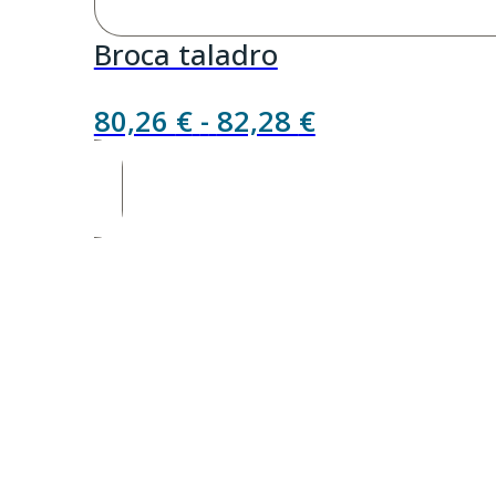
Broca taladro
Rango
80,26
€
-
82,28
€
de
precios:
desde
80,26 €
hasta
82,28 €