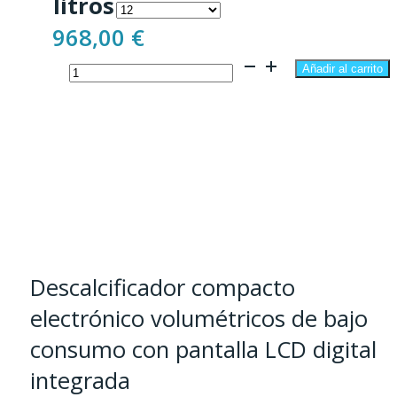
litros
precios:
968,00
€
desde
Descalcificador
968,00 €
Añadir al carrito
compacto
hasta
12
1.160,39 €
-
25
Litros
cantidad
Descalcificador compacto
electrónico volumétricos de bajo
consumo con pantalla LCD digital
integrada