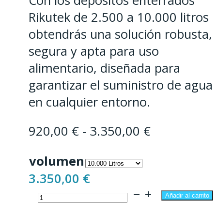
Con los depósitos enterrados
Rikutek de 2.500 a 10.000 litros
obtendrás una solución robusta,
segura y apta para uso
alimentario, diseñada para
garantizar el suministro de agua
en cualquier entorno.
Rango
920,00
€
-
3.350,00
€
de
volumen
precios:
3.350,00
€
desde
Depósitos
920,00 €
Añadir al carrito
para
hasta