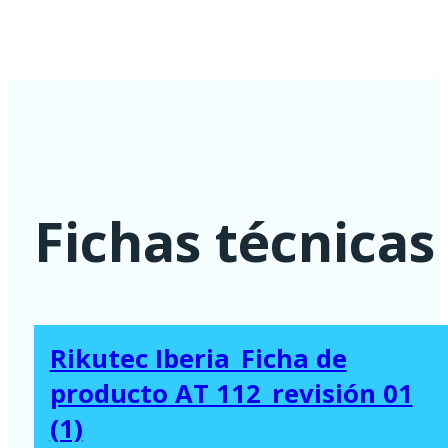
agua
3.350,00 €
potable
-
2.500
-
10.000
Fichas técnicas
Litros
cantidad
Rikutec Iberia_Ficha de
producto AT 112_revisión 01
(1)