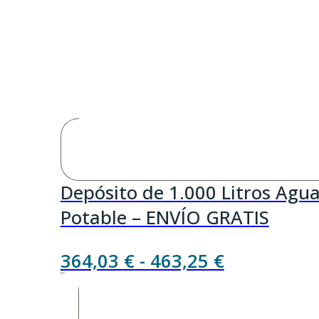
Depósito de 1.000 Litros Agu
Potable – ENVÍO GRATIS
Rango
364,03
€
-
463,25
€
de
precios: