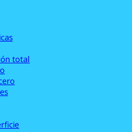
icas
ón total
co
cero
ses
rficie