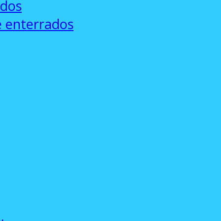
ados
e enterrados