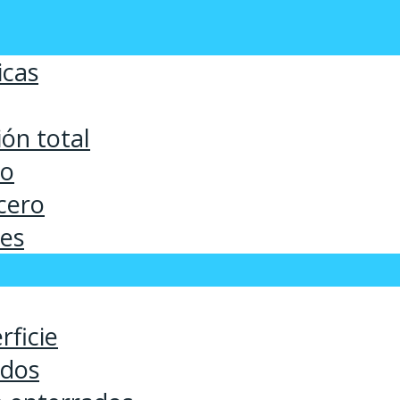
icas
ón total
co
cero
ses
rficie
ados