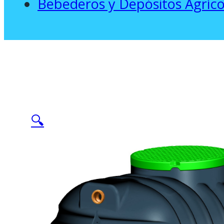
Bebederos y Depósitos Agríco
🔍