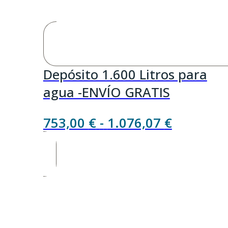
Depósito 1.600 Litros para
agua -ENVÍO GRATIS
Rango
753,00
€
-
1.076,07
€
de
precios:
desde
753,00 €
hasta