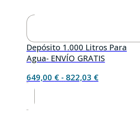
Depósito 1.000 Litros Para
Agua- ENVÍO GRATIS
Rango
649,00
€
-
822,03
€
de
precios:
desde
649,00 €
hasta