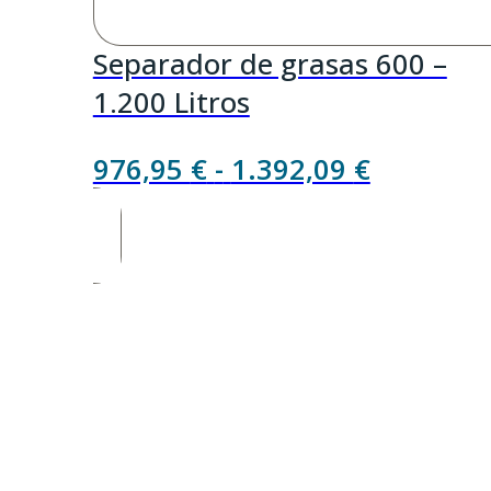
Separador de grasas 600 –
1.200 Litros
Rango
976,95
€
-
1.392,09
€
de
precios:
desde
976,95 €
hasta
1.392,09