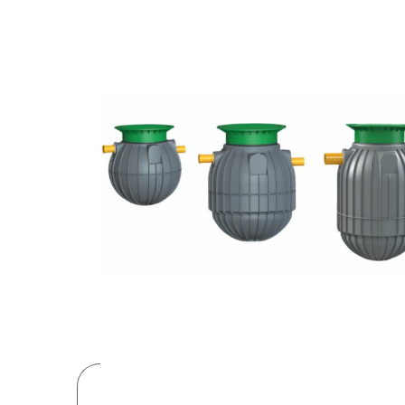
822,03 €