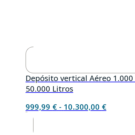
Depósito vertical Aéreo 1.000
50.000 Litros
Rango
999,99
€
-
10.300,00
€
de
precios: