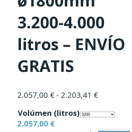
ø1800mm
3.200-4.000
litros – ENVÍO
GRATIS
Rango
2.057,00
€
-
2.203,41
€
de
Volúmen (litros)
precios:
2.057,00
€
desde