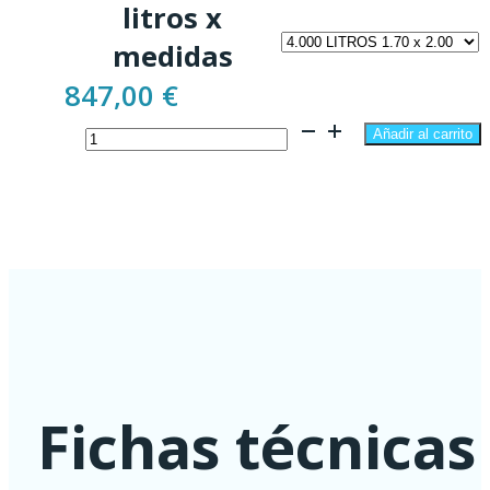
litros x
desde
medidas
786,50 €
847,00
€
hasta
Depósito
5.649,49 €
Añadir al carrito
Agua
Vertical
4.000
a
40.000
Litros
cantidad
Fichas técnicas