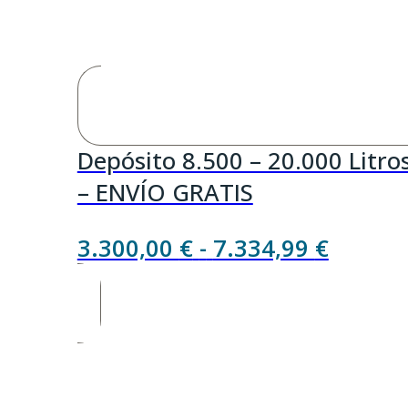
Depósito 8.500 – 20.000 Litro
– ENVÍO GRATIS
Rango
3.300,00
€
-
7.334,99
€
de
precios
desde
3.300,
hasta