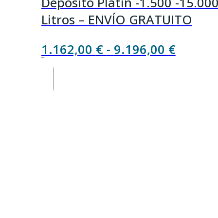
Depósito Platín -1.500 -15.00
Litros – ENVÍO GRATUITO
Rango
1.162,00
€
-
9.196,00
€
de
precios
desde
1.162,
hasta
9.196,