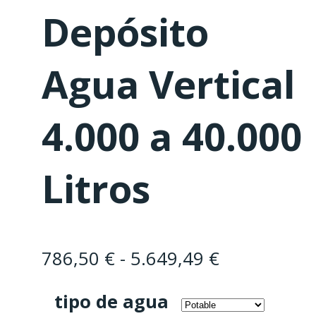
Depósito
Agua Vertical
4.000 a 40.000
Litros
Rango
786,50
€
-
5.649,49
€
de
tipo de agua
precios: