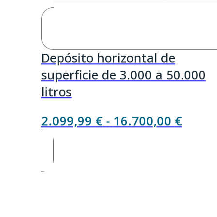
Depósito horizontal de
superficie de 3.000 a 50.000
litros
Rang
2.099,99
€
-
16.700,00
€
de
precio
desde
2.099
hasta