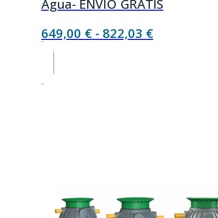
Agua- ENVÍO GRATIS
Rango
649,00
€
-
822,03
€
de
precios:
desde
649,00 €
hasta
822,03 €