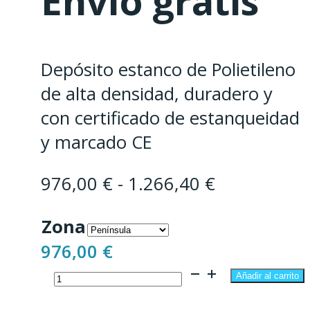
Envío gratis
Depósito estanco de Polietileno
de alta densidad, duradero y
con certificado de estanqueidad
y marcado CE
Rango
976,00
€
-
1.266,40
€
de
Zona
precios:
976,00
€
desde
Depósito
976,00 €
Añadir al carrito
soterrar
hasta