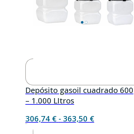
Depósito gasoil cuadrado 600
– 1.000 LItros
Rango
306,74
€
-
363,50
€
de