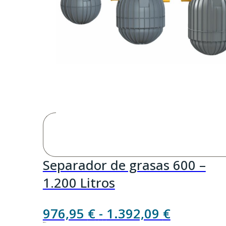
Separador de grasas 600 –
1.200 Litros
Rango
976,95
€
-
1.392,09
€