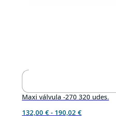
Maxi válvula -270 320 udes.
Rango
132,00
€
-
190,02
€