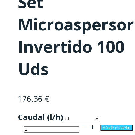
Set
Microaspersor
Invertido 100
Uds
176,36
€
Caudal (l/h)
Set
Añadir al carrito