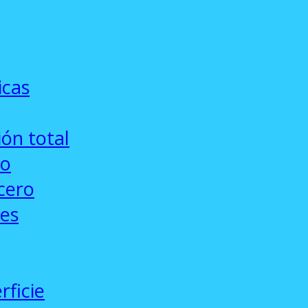
icas
ón total
co
cero
ses
rficie