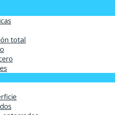
icas
ón total
co
cero
ses
rficie
ados