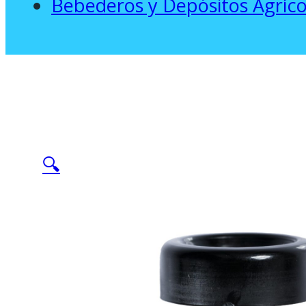
Bebederos y Depósitos Agríco
🔍