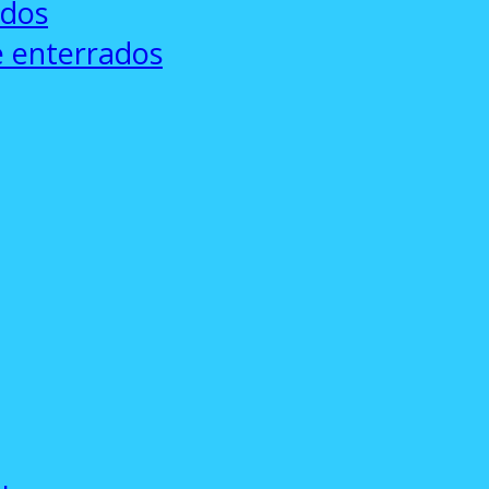
ados
e enterrados