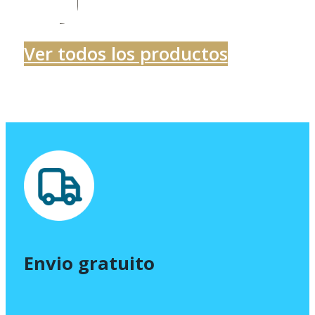
desde
320,00 €
Ver todos los productos
hasta
320,05 €
Envio gratuito