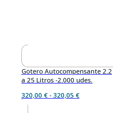
Gotero Autocompensante 2.2
a 25 Litros -2.000 udes.
Rango
320,00
€
-
320,05
€
de
precios: