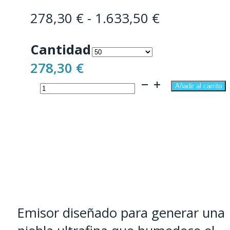
Rango
278,30
€
-
1.633,50
€
de
Cantidad
precios:
278,30
€
desde
Nebulizador
278,30 €
Añadir al carrito
cantidad
hasta
1.633,50 €
Emisor diseñado para generar una