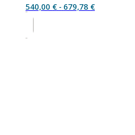
Rango
540,00
€
-
679,78
€
de
precios:
desde
540,00 €
hasta
679,78 €