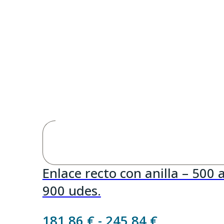
Enlace recto con anilla – 500 
900 udes.
Rango
181,86
€
-
245,84
€