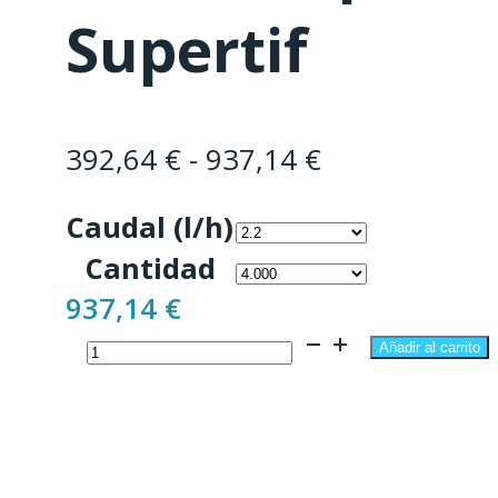
Supertif
Rango
392,64
€
-
937,14
€
de
Caudal (l/h)
precios:
Cantidad
desde
937,14
€
392,64 €
Gotero
hasta
Añadir al carrito
Autocompensante
937,14 €
Supertif
cantidad