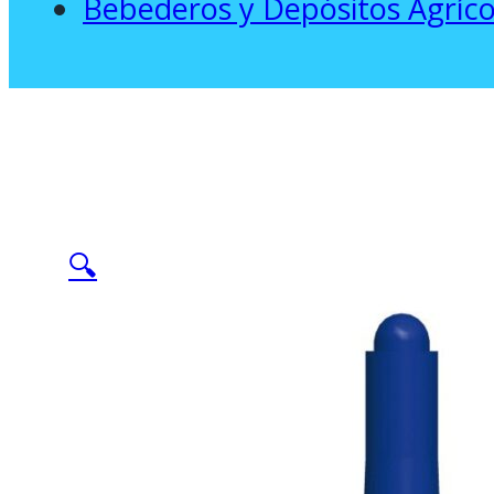
Bebederos y Depósitos Agríco
🔍