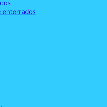
ados
e enterrados