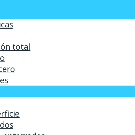
icas
ón total
co
cero
ses
rficie
ados