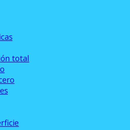
icas
ón total
co
cero
ses
rficie